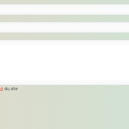
té
du site