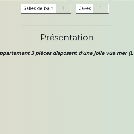
Salles de bain
1
Caves
1
Présentation
ppartement 3 pièces disposant d'une jolie vue mer (L