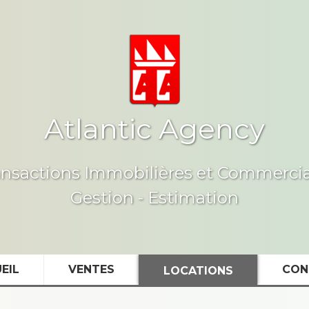
Atlantic Agency
ansactions Immobilières et Commercia
Gestion - Estimation
EIL
VENTES
CON
LOCATIONS