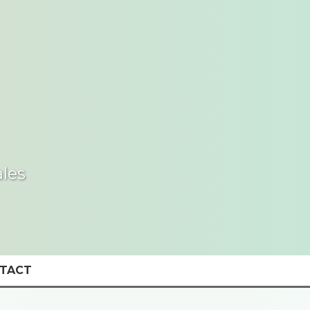
les
TACT