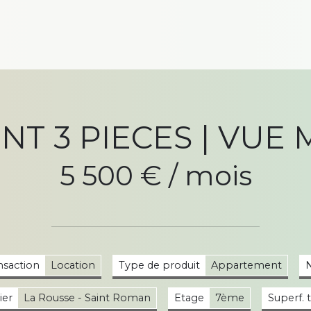
 3 PIECES | VUE M
5 500 € / mois
nsaction
Location
Type de produit
Appartement
ier
La Rousse - Saint Roman
Etage
7ème
Superf. 