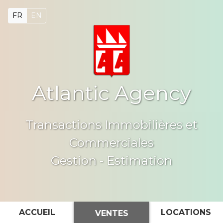
FR
EN
Atlantic Agency
Transactions Immobilières et
Commerciales
Gestion - Estimation
ACCUEIL
LOCATIONS
VENTES