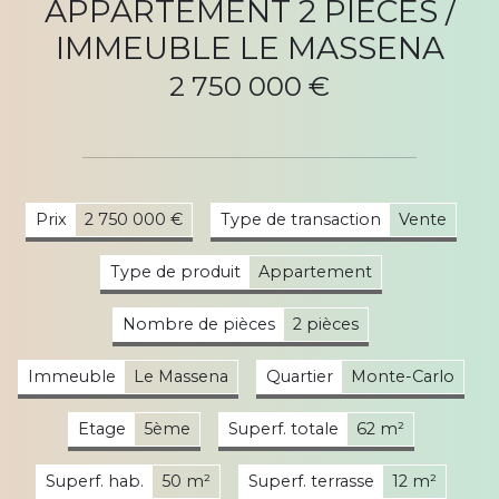
APPARTEMENT 2 PIECES /
IMMEUBLE LE MASSENA
2 750 000 €
Prix
2 750 000 €
Type de transaction
Vente
Type de produit
Appartement
Nombre de pièces
2 pièces
Immeuble
Le Massena
Quartier
Monte-Carlo
Etage
5ème
Superf. totale
62 m²
Superf. hab.
50 m²
Superf. terrasse
12 m²